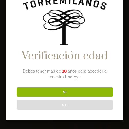
Verificación edad
Debes tener más de
18
años para acceder a
nuestra bodega
TIENDA ONLINE
SI
Vinos, cosméticos y regalos con el sello de
calidad Torremilanos
NO