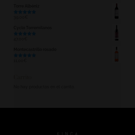
Torre Albéniz
39,00
€
Valorado
con
5.00
de
5
Cyclo Torremilanos
47,00
€
Valorado
con
5.00
de
5
Montecastrillo rosado
11,00
€
Valorado
con
5.00
de
5
Carrito
No hay productos en el carrito.