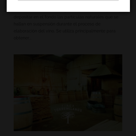
¿Qué es la clarificación del vino? La clarificación del
vino es una técnica enológica utilizada para separar y
depositar en el fondo las partículas naturales que se
hallan en suspensión durante el proceso de
elaboración del vino. Se utiliza principalmente para
obtener...