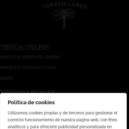
TIENDA ONLINE
VINOS D.O. RIBERA DEL DUERO
VINOS D.O. CASTILLA Y LEÓN
CAVAS
T
EXTOS LEGALES
Política de cookies
AVISO LEGAL
Utilizamos cookies propias y de terceros para gestionar el
POLÍTICA DE PRIVACIDAD
correcto funcionamiento de nuestra página web, con fines
CONDICIONES GENERALES DE VENTA
analíticos y para ofrecerle publicidad personalizada en