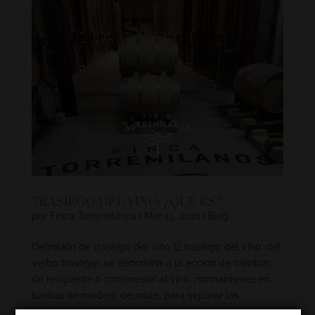
TRASIEGO DEL VINO: ¿QUÉ ES?
por
Finca Torremilanos
|
Mar 15, 2021
|
Blog
Definición de trasiego del vino El trasiego del vino, del
verbo trasegar, se denomina a la acción de cambiar
de recipiente o contenedor al vino, normalmente en
barrica de madera de roble, para separar los
sedimentos depositados por su propio peso en el