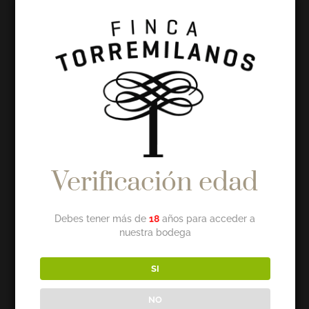
fondo de este...
Verificación edad
Debes tener más de
18
años para acceder a
nuestra bodega
¿EN QUÉ CONSISTE LA CLARIFICACIÓN
SI
DEL VINO?
por
Finca Torremilanos
|
Mar 2, 2021
|
Blog
NO