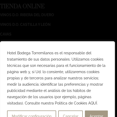
TIENDA ONLINE
VINOS D.O. RIBERA DEL DUERO
VINOS D.O. CASTILLA Y LEÓN
CAVAS
T
EXTOS LEGALES
Hotel Bodega Torremilanos es el responsable del
AVISO LEGAL
tratamiento de sus datos personales. Utilizamos cookies
técnicas que son necesarias para el funcionamiento de la
POLÍTICA DE PRIVACIDAD
página web y, si Ud. lo consiente, utilizaremos cookies
CONDICIONES GENERALES DE VENTA
propias y de terceros para analizar nuestros servicios;
medir la audiencia; identificar las preferencias y mostrar
POLÍTICA DE COOKIES
publicidad mediante el análisis de los hábitos de
navegación de los usuarios (por ejemplo, páginas
visitadas). Consulte nuestra Política de Cookies AQUÍ.
Modificar configuración
Cancelar
Aceptar