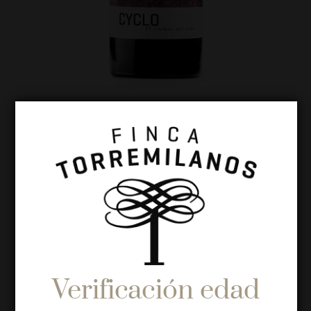
CYCLO
TORREMIL
ANOS
YEAR:
Verificación edad
2019