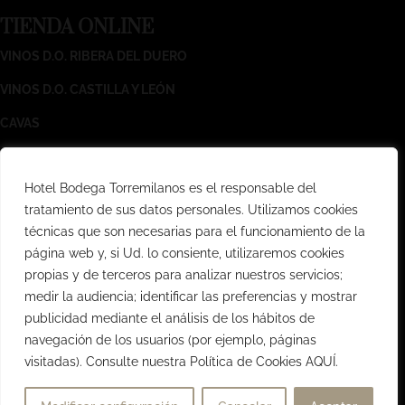
TIENDA ONLINE
VINOS D.O. RIBERA DEL DUERO
VINOS D.O. CASTILLA Y LEÓN
CAVAS
T
EXTOS LEGALES
Hotel Bodega Torremilanos es el responsable del
AVISO LEGAL
tratamiento de sus datos personales. Utilizamos cookies
técnicas que son necesarias para el funcionamiento de la
POLÍTICA DE PRIVACIDAD
página web y, si Ud. lo consiente, utilizaremos cookies
CONDICIONES GENERALES DE VENTA
propias y de terceros para analizar nuestros servicios;
medir la audiencia; identificar las preferencias y mostrar
POLÍTICA DE COOKIES
publicidad mediante el análisis de los hábitos de
navegación de los usuarios (por ejemplo, páginas
visitadas). Consulte nuestra Política de Cookies AQUÍ.