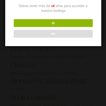
ELABORATIÓN:
Debes tener más de
18
años para acceder a
Recolección manual de viñedos con selección en
nuestra bodega
Bodega en dos momentos diferentes de vendimia.
40 % Tempranillo Blanco
SI
40 % Sauvignon Blanc
NO
10 % Viura
FERMENTATIÓN:
Fermentación en barricas de Roble de 225 litros
CRIANZA:
11meses en lías en barrica de roble Francés
OPERATING TEMPERATURE
6º -8 ºC
TO ACCOMPANY:
Pescados, mariscos, arroces de mar y carnes blancas.