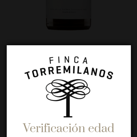
PEÑALBA
LÓPEZ
BLANCO
YEAR:
Verificación edad
2022